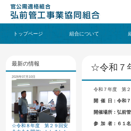
トップページ
組合について
最新の情報
☆令和７
2026年07月10日
令和７年度 第２
開 催 日：令和
開催場所：弘前管
参 加 者：６１名
☆令和８年度 第２９回安