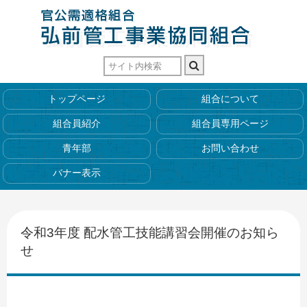
トップページ
組合について
組合員紹介
組合員専用ページ
青年部
お問い合わせ
バナー表示
令和3年度 配水管工技能講習会開催のお知ら
せ