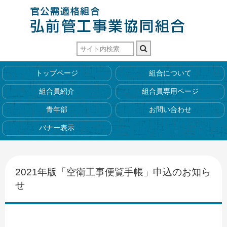
トップページ
組合について
組合員紹介
組合員専用ページ
青年部
お問い合わせ
バナー表示
2021年版「空衛工事便覧手帳」申込のお知ら
せ