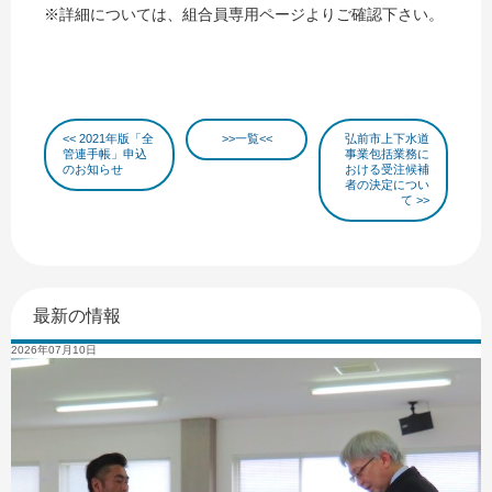
※詳細については、組合員専用ページよりご確認下さい。
2021年版「全
一覧
弘前市上下水道
管連手帳」申込
事業包括業務に
のお知らせ
おける受注候補
者の決定につい
て
最新の情報
2026年07月10日